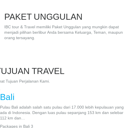
PAKET UNGGULAN
IBC tour & Travel memiliki Paket Unggulan yang mungkin dapat
menjadi pilihan berlibur Anda bersama Keluarga, Teman, maupun
orang tersayang.
TUJUAN TRAVEL
hat Tujuan Perjalanan Kami.
Bali
Pulau Bali adalah salah satu pulau dari 17.000 lebih kepulauan yang
ada di Indonesia. Dengan luas pulau sepanjang 153 km dan selebar
112 km dan…
Packages in Bali
3