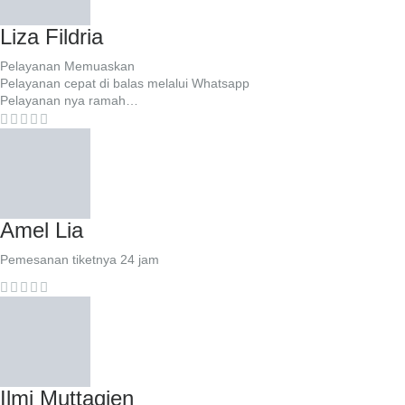
Liza Fildria
Pelayanan Memuaskan
Pelayanan cepat di balas melalui Whatsapp
Pelayanan nya ramah…
Amel Lia
Pemesanan tiketnya 24 jam
Ilmi Muttaqien