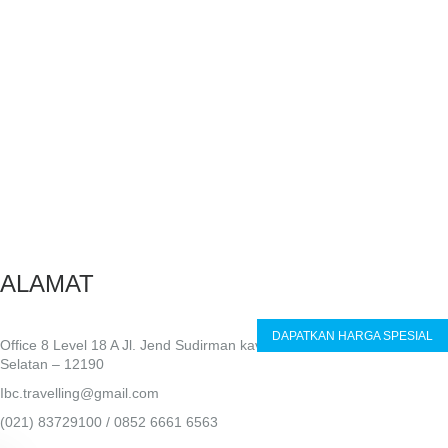
ALAMAT
KANTOR PEMASARAN
DAPATKAN HARGA SPESIAL
Office 8 Level 18 A Jl. Jend Sudirman kav 52 – 53 SCBD, Jakarta
Selatan – 12190
Ibc.travelling@gmail.com
(021) 83729100 / 0852 6661 6563