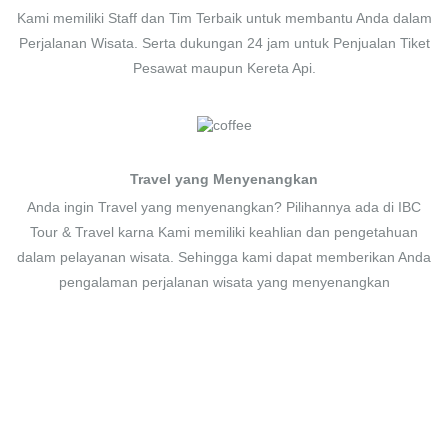
Kami memiliki Staff dan Tim Terbaik untuk membantu Anda dalam
Perjalanan Wisata. Serta dukungan 24 jam untuk Penjualan Tiket
Pesawat maupun Kereta Api.
Travel yang Menyenangkan
Anda ingin Travel yang menyenangkan? Pilihannya ada di IBC
Tour & Travel karna Kami memiliki keahlian dan pengetahuan
dalam pelayanan wisata. Sehingga kami dapat memberikan Anda
pengalaman perjalanan wisata yang menyenangkan