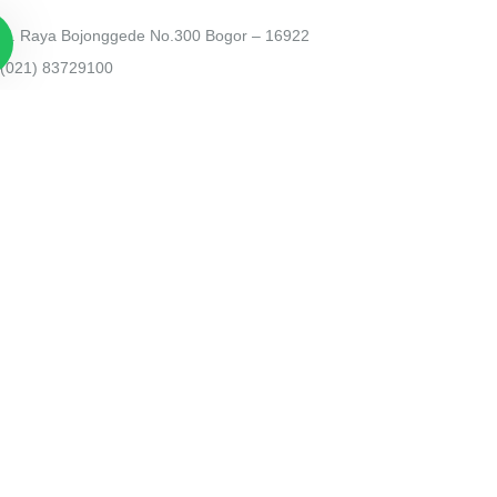
Kantor Pusat
Jl. Raya Bojonggede No.300 Bogor – 16922
(021) 83729100
Scan Barcode untuk Chat dengan kami melalui WhatsApp
Tujuan Populer
Lombok
Bali
Jogja
Belitung
Malang
Bandung